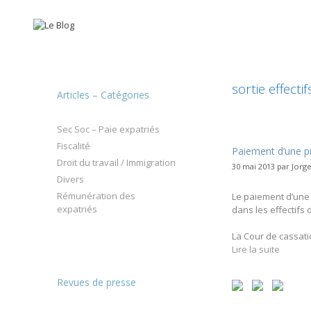
Aller
au
contenu
sortie effectif
Articles – Catégories
Sec Soc – Paie expatriés
Fiscalité
Paiement d’une pr
Droit du travail / Immigration
30 mai 2013
par
Jorge
Divers
Rémunération des
Le paiement d’une 
expatriés
dans les effectifs 
La Cour de cassati
Lire la suite
Revues de presse