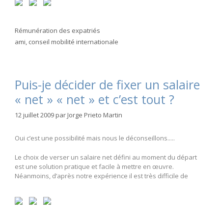
Catégories
Rémunération des expatriés
Étiquettes
ami
,
conseil mobilité internationale
Puis-je décider de fixer un salaire
« net » « net » et c’est tout ?
12 juillet 2009
par
Jorge Prieto Martin
Oui c’est une possibilité mais nous le déconseillons.....
Le choix de verser un salaire net défini au moment du départ
est une solution pratique et facile à mettre en œuvre.
Néanmoins, d’après notre expérience il est très difficile de