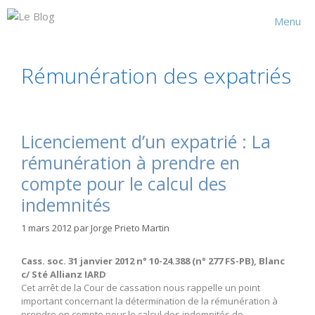
Aller
au
Menu
contenu
Rémunération des expatriés
Licenciement d’un expatrié : La
rémunération à prendre en
compte pour le calcul des
indemnités
1 mars 2012
par
Jorge Prieto Martin
Cass. soc. 31 janvier 2012 n° 10-24.388 (n° 277 FS-PB), Blanc
c/ Sté Allianz IARD
Cet arrêt de la Cour de cassation nous rappelle un point
important concernant la détermination de la rémunération à
prendre en compte pour le calcul des indemnités de