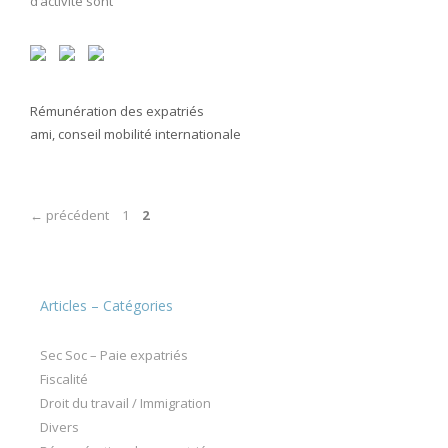
d’activité sont
Catégories
Rémunération des expatriés
Étiquettes
ami
,
conseil mobilité internationale
Page
Page
←
précédent
1
2
Articles – Catégories
Sec Soc – Paie expatriés
Fiscalité
Droit du travail / Immigration
Divers