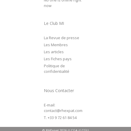
now
Le Club MI
La Revue de presse
Les Membres
Les articles
Les Fiches pays
Politique de
confidentialité
Nous Contacter
E-mail:
contact@rhexpat.com
T. +33 9 72 61 84 54
©
RHExpat
2026
// CGA
// CGU